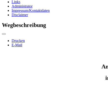
Links
Administrator
Impressum/Kontaktdaten
Disclaimer
Wegbeschreibung
Drucken
E-Mail
An
i